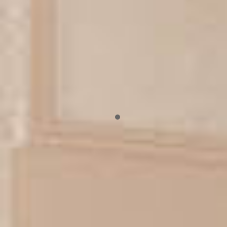
sobre lo que es posible y lo que no.
2.Segunda fase: Diseño y anteproyecto
Traducimos tus ideas en propuestas arquitectónicas
concretas. Desarrollamos varias opciones, las
revisamos contigo y afinamos hasta conseguir el
diseño que mejor encaje con tus necesidades.
3.Tercera fase: Proyecto técnico y licencias
Redactamos el proyecto completo con toda la
documentación técnica necesaria. Gestionamos la
solicitud de licencias ante el Ayuntamiento de Las
Palmas, incluyendo trámites en áreas de protección
patrimonial si es necesario.
4.Cuarta fase: Dirección de obra
Supervisamos la construcción y su calidad,
controlamos que se respete el presupuesto y