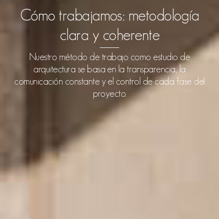
Cómo trabajamos: metodología
clara y coherente
Nuestro método de trabajo como estudio de
arquitectura se basa en la transparencia, la
comunicación constante y el control de cada fase del
proyecto.
1. Primera fase: Conocimiento y viabilidad
Nos reunimos en nuestra oficina de Calle Triana -o
visitamos tu propiedad si lo prefieres- para entender
qué quieres conseguir. Analizamos la viabilidad
técnica y económica así como la normativa
urbanística aplicable. Te asesoramos con honestidad